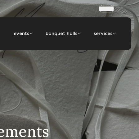
fr
events
banquet halls
services
nements