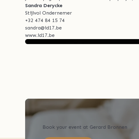
Sandra Derycke
Stijlvol Ondernemer
+32 474 84 15 74
sandra@id17.be
www.id17.be
Book your event at Gerard Bronnen