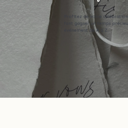
Profitez de votre célébration
font gagner un temps précieu
événement de A à Z.