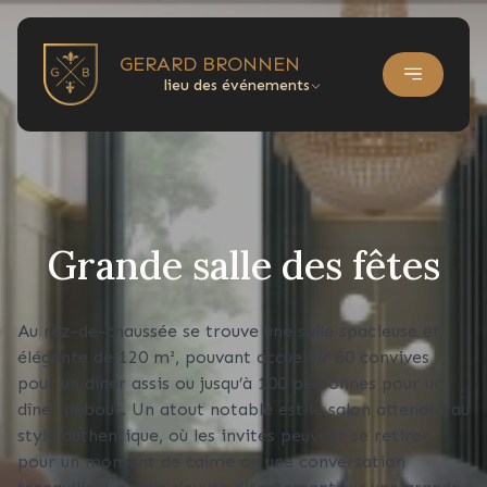
GERARD BRONNEN
lieu des événements
Grande salle des fêtes
Au rez-de-chaussée se trouve une salle spacieuse et
élégante de 120 m², pouvant accueillir 80 convives
pour un dîner assis ou jusqu’à 100 personnes pour un
dîner debout. Un atout notable est le salon attenant au
style authentique, où les invités peuvent se retirer
pour un moment de calme ou une conversation