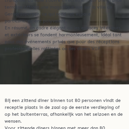
tranquille. La salle s’ouvre directement sur une grande
terrasse offrant une magnifique vue sur la ville de
Geraardsbergen, ce qui rend cet espace
particulièrement polyvalent.
En résumé, un cadre élégant où les espaces intérieurs
et extérieurs se fondent harmonieusement, idéal tant
pour des événements privés que pour des réceptions
professionnelles raffinées ou des dîners VIP.
Bij een zittend diner binnen tot 80 personen vindt de
receptie plaats in de zaal op de eerste verdieping of
op het buitenterras, afhankelijk van het seizoen en de
wensen.
Voor zittende diners binnen met meer dan 80